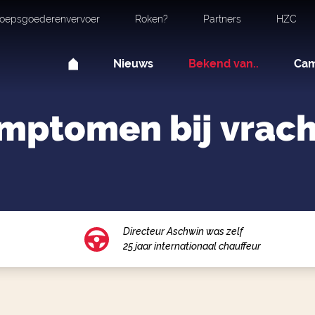
oepsgoederenvervoer
Roken?
Partners
HZC
Nieuws
Bekend van..
Ca
ymptomen bij vra
Directeur Aschwin was zelf
25 jaar internationaal chauffeur