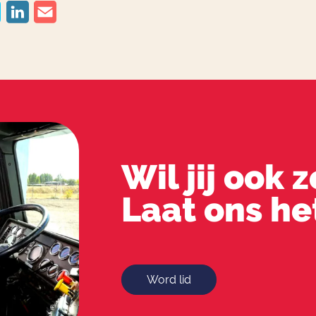
Wil jij ook 
Laat ons he
Word lid