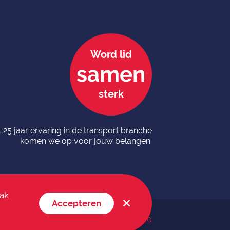
Word lid
samen
sterk
 25 jaar ervaring in de transport branche
komen we op voor jouw belangen.
mak
✕
Accepteren
ten voorbehouden TransportEffect
|
VK
10