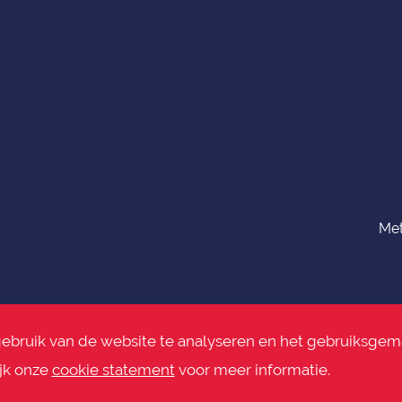
Met
gebruik van de website te analyseren en het gebruiksge
ijk onze
cookie statement
voor meer informatie.
imer
>
Actuele file informatie
Alle rech