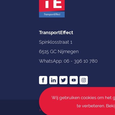
TransportEffect
Spinklosstraat 1
6515 GC Nijmegen
WhatsApp:
06 - 396 10 780
Wij gebruiken cookies om het 
te verbeteren. Bek
>
Algemene voorwaarden
>
Discla