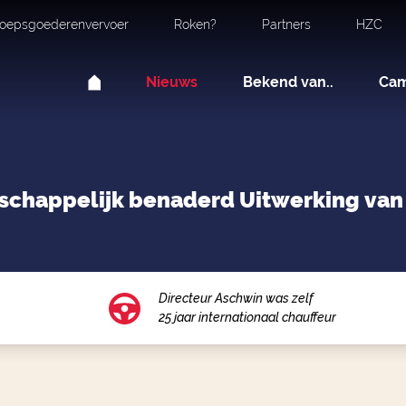
oepsgoederenvervoer
Roken?
Partners
HZC
Nieuws
Bekend van..
Ca
chappelijk benaderd Uitwerking van 
Directeur Aschwin was zelf
25 jaar internationaal chauffeur