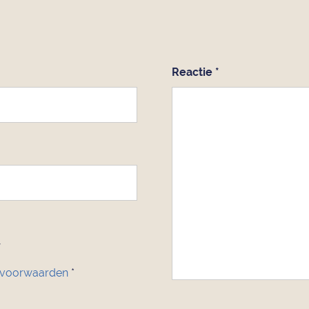
Reactie
*
 voorwaarden
*