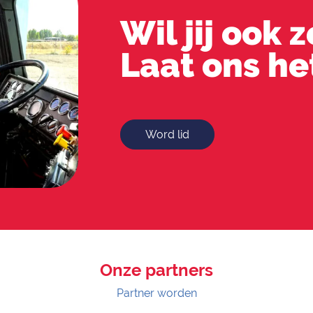
Wil jij ook 
Laat ons he
Word lid
Onze partners
Partner worden