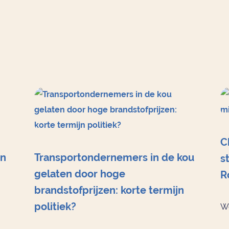
C
en
Transportondernemers in de kou
s
gelaten door hoge
R
brandstofprijzen: korte termijn
politiek?
Wo