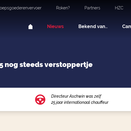
oepsgoederenvervoer
Roken?
Partners
HZC
Nieuws
Bekend van..
Ca
25 nog steeds verstoppertje
Directeur Aschwin was zelf
25 jaar internationaal chauffeur