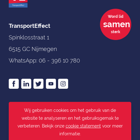
Word lid
samen
TransportEffect
sterk
Spinklosstraat 1
6515 GC Nijmegen
WhatsApp:
06 - 396 10 780
>
Algemene voorwaarden
Wij gebruiken cookies om het gebruik van de
>
Disclaimer
website te analyseren en het gebruiksgemak te
>
Actuele file informatie
verbeteren. Bekijk onze
cookie statement
voor meer
informatie.