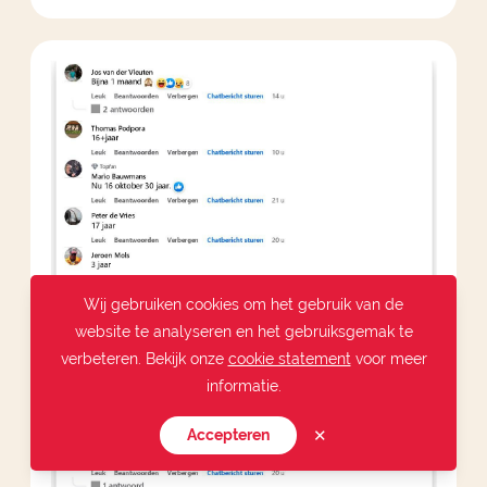
Wij gebruiken cookies om het gebruik van de
website te analyseren en het gebruiksgemak te
verbeteren. Bekijk onze
cookie statement
voor meer
informatie.
✕
Accepteren