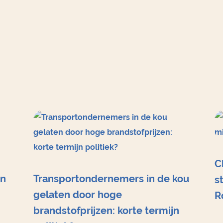
C
en
Transportondernemers in de kou
s
gelaten door hoge
R
brandstofprijzen: korte termijn