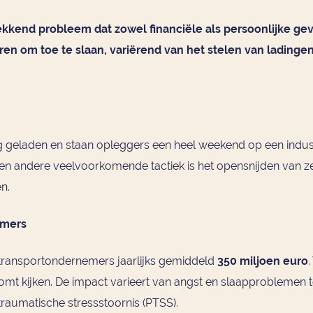
gwekkend probleem dat zowel financiële als persoonlijke g
ren om toe te slaan, variërend van het stelen van ladingen
eladen en staan opleggers een heel weekend op een industrie
en andere veelvoorkomende tactiek is het opensnijden van ze
n.
emers
 transportondernemers jaarlijks gemiddeld
350 miljoen euro
 komt kijken. De impact varieert van angst en slaapproblemen t
ttraumatische stressstoornis (PTSS).