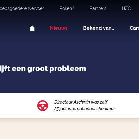
oepsgoederenvervoer
Roken?
Partners
HZC
Nieuws
Bekend van..
Ca
lijft een groot probleem
Directeur Aschwin was zelf
25 jaar internationaal chauffeur