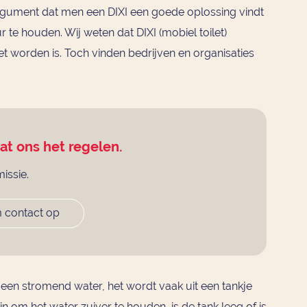
rgument dat men een DIXI een goede oplossing vindt
te houden. Wij weten dat DIXI (mobiel toilet)
worden is. Toch vinden bedrijven en organisaties
aat ons het regelen.
missie.
 contact op
een stromend water, het wordt vaak uit een tankje
in om het water zuiver te houden, is de tank leeg of is