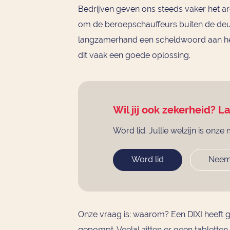
Bedrijven geven ons steeds vaker het a
om de beroepschauffeurs buiten de deur 
langzamerhand een scheldwoord aan het 
dit vaak een goede oplossing.
Wil jij ook zekerheid? L
Word lid. Jullie welzijn is onze 
Word lid
Neem
Onze vraag is: waarom? Een DIXI heeft g
gepompt. Veelal zitten er geen tabletten 