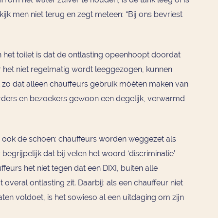
 kijk men niet terug en zegt meteen: “Bij ons bevriest
het toilet is dat de ontlasting opeenhoopt doordat
er het niet regelmatig wordt leeggezogen, kunnen
het zo dat alleen chauffeurs gebruik móéten maken van
urders en bezoekers gewoon een degelijk, verwarmd
n ook de schoen: chauffeurs worden weggezet als
egrijpelijk dat bij velen het woord ‘discriminatie’
urs het niet tegen dat een DIXI, buiten alle
veral ontlasting zit. Daarbij: als een chauffeur niet
n voldoet, is het sowieso al een uitdaging om zijn