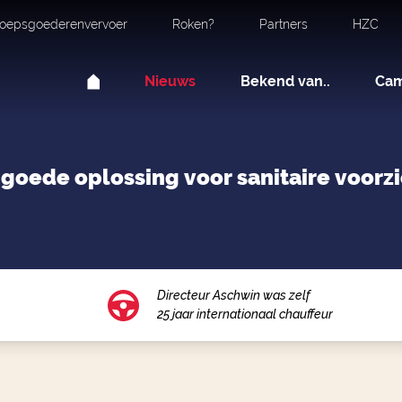
oepsgoederenvervoer
Roken?
Partners
HZC
Nieuws
Bekend van..
Ca
n goede oplossing voor sanitaire voorz
Directeur Aschwin was zelf
25 jaar internationaal chauffeur