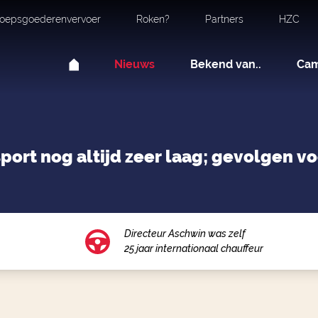
oepsgoederenvervoer
Roken?
Partners
HZC
Nieuws
Bekend van..
Ca
port nog altijd zeer laag; gevolgen 
Directeur Aschwin was zelf
25 jaar internationaal chauffeur