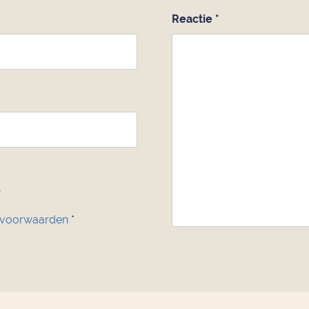
Reactie
*
 voorwaarden
*