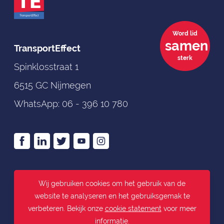
Word lid
samen
TransportEffect
sterk
Spinklosstraat 1
6515 GC Nijmegen
WhatsApp:
06 - 396 10 780
>
Algemene voorwaarden
Wij gebruiken cookies om het gebruik van de
>
Disclaimer
website te analyseren en het gebruiksgemak te
>
Actuele file informatie
verbeteren. Bekijk onze
cookie statement
voor meer
informatie.