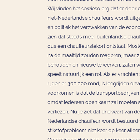
Wij vinden het sowieso erg dat er door
niet-Nederlandse chauffeurs wordt uitge
en politiek het verzwakken van de econ
zien dat steeds meer buitenlandse chau
dus een chauffeurstekort ontstaat. Moste
na de maaltijd zouden reageren, maar z
behouden en nieuwe te werven, zaten we
speelt natuurlijk een rol. Als er vrachte
rijden er 300.000 rond, is leegrijden on
voorkomen is dat de transportbedrijven
omdat iedereen open kaart zal moeten s
verliezen. Nu je ziet dat driekwart van 
Nederlandse chauffeur wordt bestuurd v
stikstofprobleem niet keer op keer alle
Oplossingen Het vinden van oplossingen 