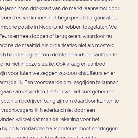
 de jaren heen driekwart van de markt (aanname) door
voerd en we kunnen niet begrijpen dat organisaties
omische positie in Nederland hebben toegelaten. We
ffeurs ermee stoppen of terugkeren, waardoor nu
rd na de maaltijd Als organisaties niet als mosterd
ich hadden ingezet om de Nederlandse chauffeur te
 nu niet in deze situatie. Ook vraag en aanbod
n zijn voor laten we zeggen 250.000 chauffeurs en er
vermijdelijk. Een voorwaarde om leegrijden te kunnen
 gaan samenwerken. Dit zien we niet snel gebeuren,
pelen en bedrijven bang zijn om daardoor klanten te
de vrachtwagens in Nederland niet door een
inden wij wel dat men de rekening voor het
en bij de Nederlandse transporteurs moet neerleggen.
om leegrijden aan te pakken en stikstof te