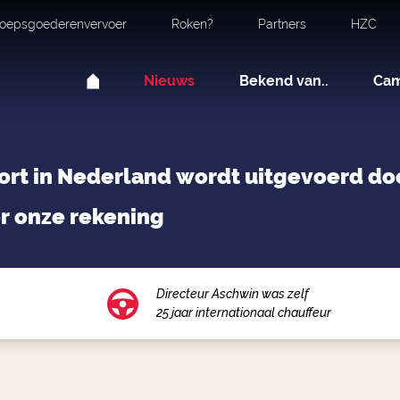
oepsgoederenvervoer
Roken?
Partners
HZC
Nieuws
Bekend van..
Ca
ort in Nederland wordt uitgevoerd doo
r onze rekening
Directeur Aschwin was zelf
25 jaar internationaal chauffeur