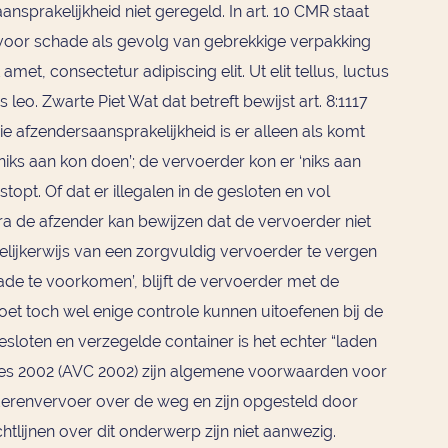
sprakelijkheid niet geregeld. In art. 10 CMR staat
s voor schade als gevolg van gebrekkige verpakking
et, consectetur adipiscing elit. Ut elit tellus, luctus
leo. Zwarte Piet Wat dat betreft bewijst art. 8:1117
 afzendersaansprakelijkheid is er alleen als komt
 niks aan kon doen’; de vervoerder kon er ‘niks aan
topt. Of dat er illegalen in de gesloten en vol
dra de afzender kan bewijzen dat de vervoerder niet
lijkerwijs van een zorgvuldig vervoerder te vergen
e te voorkomen’, blijft de vervoerder met de
oet toch wel enige controle kunnen uitoefenen bij de
esloten en verzegelde container is het echter “laden
ies 2002 (AVC 2002) zijn algemene voorwaarden voor
envervoer over de weg en zijn opgesteld door
htlijnen over dit onderwerp zijn niet aanwezig.