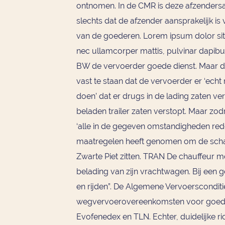
ontnomen. In de CMR is deze afzendersaan
slechts dat de afzender aansprakelijk i
van de goederen. Lorem ipsum dolor sit am
nec ullamcorper mattis, pulvinar dapibus 
BW de vervoerder goede dienst. Maar die
vast te staan dat de vervoerder er ‘echt
doen’ dat er drugs in de lading zaten vers
beladen trailer zaten verstopt. Maar zo
‘alle in de gegeven omstandigheden rede
maatregelen heeft genomen om de schad
Zwarte Piet zitten. TRAN De chauffeur m
belading van zijn vrachtwagen. Bij een g
en rijden”. De Algemene Vervoerscondit
wegvervoerovereenkomsten voor goeder
Evofenedex en TLN. Echter, duidelijke ric