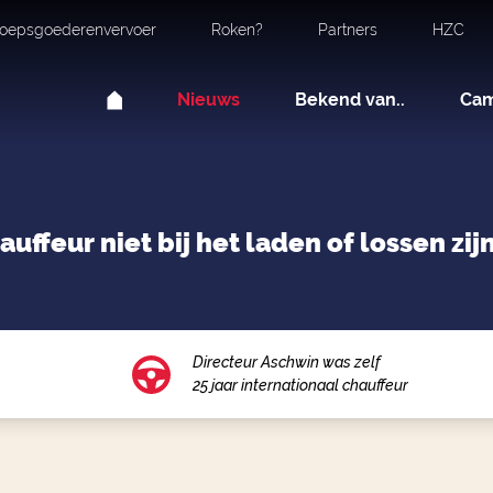
oepsgoederenvervoer
Roken?
Partners
HZC
Nieuws
Bekend van..
Ca
ffeur niet bij het laden of lossen zij
Directeur Aschwin was zelf
25 jaar internationaal chauffeur